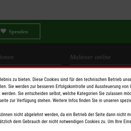
sich nach Ihrer Aufgabe,
Natürlich hat der berufl
u engagieren.
öglichkeiten.
der Agentur für Arbeit m
Ehrenamt tätig sind.
einen guten Rahmen für Ihr
en eingehalten werden. Ist
Spenden
frühzeitig mit.
iche auch Führungsaufgaben
ienst sind Offenheit und
bernehmen.
ionen
Malteser online
n und leben als man selbst.
altungsspielräume.
 zudem, dass Sie unserem
ehen.
Malteserorden
rag passt und realisierbar
bnis zu bieten. Diese Cookies sind für den technischen Betrieb unse
Malteser International
tzung.
llen. Sie werden zur besseren Erfolgskontrolle und Aussteuerung von
n Sie sich solidarisch
z
 werden. Sie entscheiden selbst, welche Kategorien Sie zulassen mö
erialien, Geräten
s entwickeln oder mit
seite zur Verfügung stehen. Weitere Infos finden Sie in unseren spe
urcenschonend umgehen.
önnen nicht abgelehnt werden, da ein Betrieb der Seite dann nicht 
 wie Kontaktfreude,
tzlich dem Gebrauch der nicht notwendigen Cookies zu. Um Ihre Ein
itschaft zur