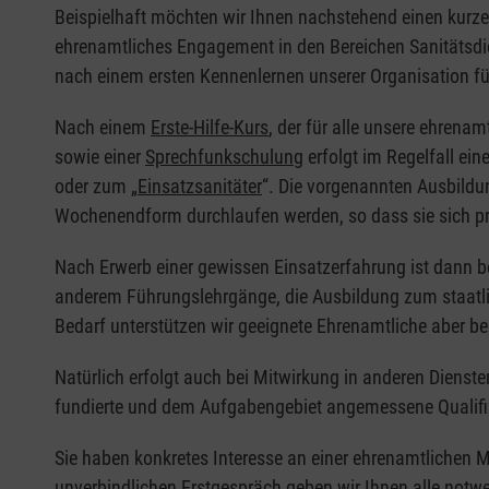
Beispielhaft möchten wir Ihnen nachstehend einen kurzen 
ehrenamtliches Engagement in den Bereichen Sanitätsdi
nach einem ersten Kennenlernen unserer Organisation für
Nach einem
Erste-Hilfe-Kurs
, der für alle unsere ehrenam
sowie einer
Sprechfunkschulung
erfolgt im Regelfall ein
oder zum „
Einsatzsanitäter
“. Die vorgenannten Ausbildu
Wochenendform durchlaufen werden, so dass sie sich prob
Nach Erwerb einer gewissen Einsatzerfahrung ist dann 
anderem Führungslehrgänge, die Ausbildung zum staatli
Bedarf unterstützen wir geeignete Ehrenamtliche aber b
Natürlich erfolgt auch bei Mitwirkung in anderen Dienste
fundierte und dem Aufgabengebiet angemessene Qualifiz
Sie haben konkretes Interesse an einer ehrenamtlichen 
unverbindlichen Erstgespräch geben wir Ihnen alle notw