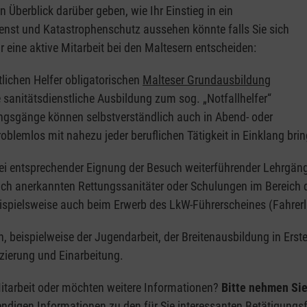
Überblick darüber geben, wie Ihr Einstieg in ein
enst und Katastrophenschutz aussehen könnte falls Sie sich
 eine aktive Mitarbeit bei den Maltesern entscheiden:
tlichen Helfer obligatorischen
Malteser Grundausbildung
e sanitätsdienstliche Ausbildung zum sog. „Notfallhelfer“
ngsgänge können selbstverständlich auch in Abend- oder
lemlos mit nahezu jeder beruflichen Tätigkeit in Einklang brin
bei entsprechender Eignung der Besuch weiterführender Lehrgän
ch anerkannten Rettungssanitäter oder Schulungen im Bereich 
eispielsweise auch beim Erwerb des LkW-Führerscheines (Fahrerl
n, beispielweise der Jugendarbeit, der Breitenausbildung in Ers
ierung und Einarbeitung.
Mitarbeit oder möchten weitere Informationen?
Bitte nehmen Sie
endigen Informationen zu den für Sie interessanten Betätigung