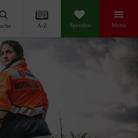
Menu
Spenden
A-Z
uche