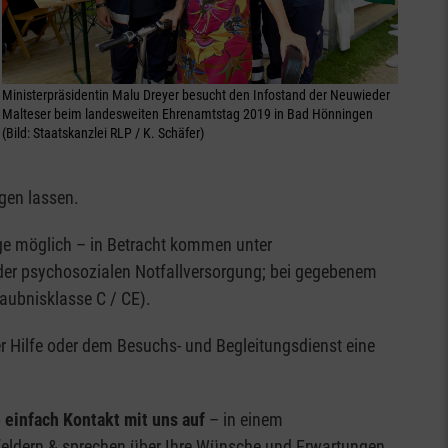
Ministerpräsidentin Malu Dreyer besucht den Infostand der Neuwieder
Malteser beim landesweiten Ehrenamtstag 2019 in Bad Hönningen
(Bild: Staatskanzlei RLP / K. Schäfer)
gen lassen.
ge möglich – in Betracht kommen unter
der psychosozialen Notfallversorgung; bei gegebenem
aubnisklasse C / CE).
ter Hilfe oder dem Besuchs- und Begleitungsdienst eine
 einfach Kontakt mit uns auf
– in einem
sfeldern & sprechen über Ihre Wünsche und Erwartungen