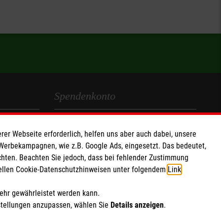
iche Wiedereinstieg absoluten Vorrang. Daher müssen Sie
elden, wenn Sie mehr als 15 Stunden pro Woche für Ihr
Spendenkonto
Empfänger: Malteser Hilfsdienst e.V.
rer Webseite erforderlich, helfen uns aber auch dabei, unsere
IBAN: DE69 3706 0193 3090 4331 39
 Werbekampagnen, wie z.B. Google Ads, eingesetzt. Das bedeutet,
BIC: GENODED1PAX
chten. Beachten Sie jedoch, dass bei fehlender Zustimmung
ziellen Cookie-Datenschutzhinweisen unter folgendem
Link
.
Soziale Netzwerke
mehr gewährleistet werden kann.
stellungen anzupassen, wählen Sie
Details anzeigen
.