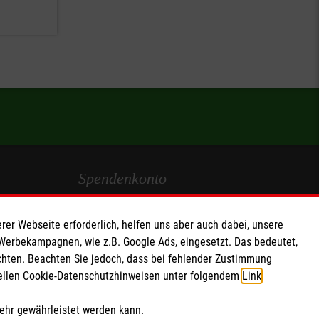
Spendenkonto
Empfänger: Malteser Hilfsdienst e.V.
rer Webseite erforderlich, helfen uns aber auch dabei, unsere
IBAN: DE69 3706 0193 3090 4331 39
 Werbekampagnen, wie z.B. Google Ads, eingesetzt. Das bedeutet,
chten. Beachten Sie jedoch, dass bei fehlender Zustimmung
BIC: GENODED1PAX
ziellen Cookie-Datenschutzhinweisen unter folgendem
Link
.
Soziale Netzwerke
mehr gewährleistet werden kann.