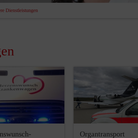
re Dienstleistungen
gen
nswunsch-
Organtransport