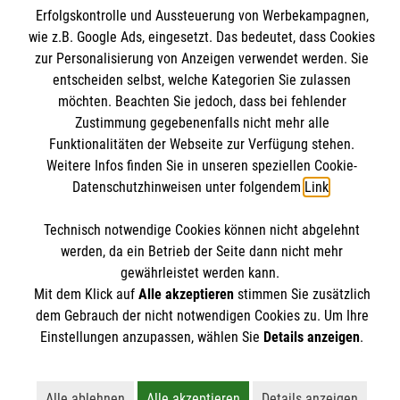
Impressum
Malteser online
Erfolgskontrolle und Aussteuerung von Werbekampagnen,
Datenschutz
wie z.B. Google Ads, eingesetzt. Das bedeutet, dass Cookies
zur Personalisierung von Anzeigen verwendet werden. Sie
Malteserorden
entscheiden selbst, welche Kategorien Sie zulassen
möchten. Beachten Sie jedoch, dass bei fehlender
Malteser International
Spendenkonto
Zustimmung gegebenenfalls nicht mehr alle
Mediathek
Funktionalitäten der Webseite zur Verfügung stehen.
Weitere Infos finden Sie in unseren speziellen Cookie-
Empfänger: Malteser Hilfsdienst e.V.
Datenschutzhinweisen unter folgendem
Link
.
IBAN: DE97370601201201221435
Soziale Netzwerke
Technisch notwendige Cookies können nicht abgelehnt
BIC: GENODED1PA7
werden, da ein Betrieb der Seite dann nicht mehr
gewährleistet werden kann.
Der Malteser Hilfsdienst e.V. ist als eingetragene
Mit dem Klick auf
Alle akzeptieren
stimmen Sie zusätzlich
dem Gebrauch der nicht notwendigen Cookies zu. Um Ihre
gemeinnützige Organisation von der Körperschaft- und
Einstellungen anzupassen, wählen Sie
Details anzeigen
.
Gewerbesteuer befreit.
Alle ablehnen
Alle akzeptieren
Details anzeigen