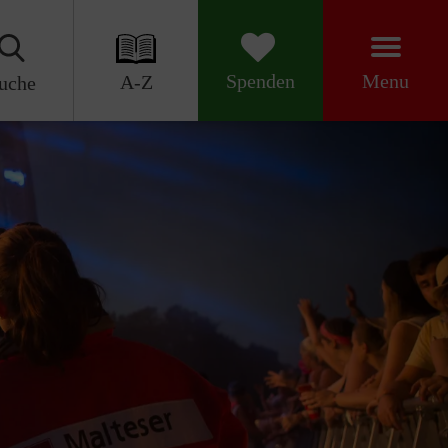
Menu
Spenden
A-Z
uche