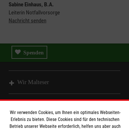
Sabine Einhaus, B.A.
Leiterin Notfallvorsorge
Nachricht senden
Spenden
Wir Malteser
Spenden & Helfen
Angebote & Leistungen
Wir verwenden Cookies, um Ihnen ein optimales Webseiten-
Informationen
Erlebnis zu bieten. Diese Cookies sind für den technischen
Kursangebote
Betrieb unserer Webseite erforderlich, helfen uns aber auch