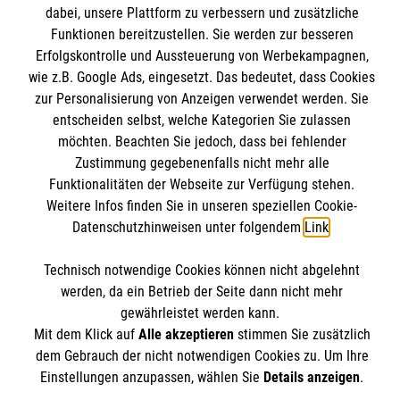
Mitarbeiten
dabei, unsere Plattform zu verbessern und zusätzliche
Kontakt
Funktionen bereitzustellen. Sie werden zur besseren
Impressum
Malteser online
Erfolgskontrolle und Aussteuerung von Werbekampagnen,
Datenschutz
wie z.B. Google Ads, eingesetzt. Das bedeutet, dass Cookies
zur Personalisierung von Anzeigen verwendet werden. Sie
Malteserorden
entscheiden selbst, welche Kategorien Sie zulassen
möchten. Beachten Sie jedoch, dass bei fehlender
Malteser International
Spendenkonto
Zustimmung gegebenenfalls nicht mehr alle
Mediathek
Funktionalitäten der Webseite zur Verfügung stehen.
Weitere Infos finden Sie in unseren speziellen Cookie-
Empfänger: Malteser Hilfsdienst e.V.
Datenschutzhinweisen unter folgendem
Link
.
IBAN: DE97370601201201221435
Soziale Netzwerke
Technisch notwendige Cookies können nicht abgelehnt
BIC: GENODED1PA7
werden, da ein Betrieb der Seite dann nicht mehr
gewährleistet werden kann.
Der Malteser Hilfsdienst e.V. ist als eingetragene
Mit dem Klick auf
Alle akzeptieren
stimmen Sie zusätzlich
dem Gebrauch der nicht notwendigen Cookies zu. Um Ihre
gemeinnützige Organisation von der Körperschaft- und
Einstellungen anzupassen, wählen Sie
Details anzeigen
.
Gewerbesteuer befreit.