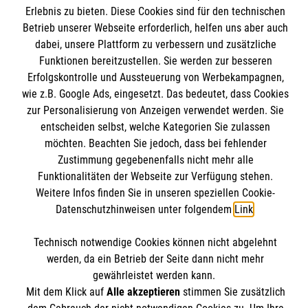
Informationen
Erlebnis zu bieten. Diese Cookies sind für den technischen
Kursangebote
Betrieb unserer Webseite erforderlich, helfen uns aber auch
Mitarbeiten
dabei, unsere Plattform zu verbessern und zusätzliche
Kontakt
Funktionen bereitzustellen. Sie werden zur besseren
Impressum
Malteser online
Erfolgskontrolle und Aussteuerung von Werbekampagnen,
Datenschutz
wie z.B. Google Ads, eingesetzt. Das bedeutet, dass Cookies
zur Personalisierung von Anzeigen verwendet werden. Sie
entscheiden selbst, welche Kategorien Sie zulassen
Malteserorden
möchten. Beachten Sie jedoch, dass bei fehlender
Malteser International
Spendenkonto
Zustimmung gegebenenfalls nicht mehr alle
Mediathek
Funktionalitäten der Webseite zur Verfügung stehen.
Weitere Infos finden Sie in unseren speziellen Cookie-
Empfänger: Malteser Hilfsdienst e.V.
Datenschutzhinweisen unter folgendem
Link
.
IBAN: DE97370601201201221435
Soziale Netzwerke
Technisch notwendige Cookies können nicht abgelehnt
BIC: GENODED1PA7
werden, da ein Betrieb der Seite dann nicht mehr
gewährleistet werden kann.
Der Malteser Hilfsdienst e.V. ist als eingetragene
Mit dem Klick auf
Alle akzeptieren
stimmen Sie zusätzlich