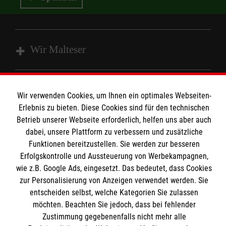
Wir Malteser
Spenden & Helfen
Wir verwenden Cookies, um Ihnen ein optimales Webseiten-
Angebote & Leistungen
Informationen
Erlebnis zu bieten. Diese Cookies sind für den technischen
Kursangebote
Betrieb unserer Webseite erforderlich, helfen uns aber auch
dabei, unsere Plattform zu verbessern und zusätzliche
Mitarbeiten
Kontakt
Funktionen bereitzustellen. Sie werden zur besseren
Erfolgskontrolle und Aussteuerung von Werbekampagnen,
Impressum
Malteser online
wie z.B. Google Ads, eingesetzt. Das bedeutet, dass Cookies
Datenschutz
zur Personalisierung von Anzeigen verwendet werden. Sie
entscheiden selbst, welche Kategorien Sie zulassen
Malteserorden
möchten. Beachten Sie jedoch, dass bei fehlender
Malteser International
Spendenkonto
Zustimmung gegebenenfalls nicht mehr alle