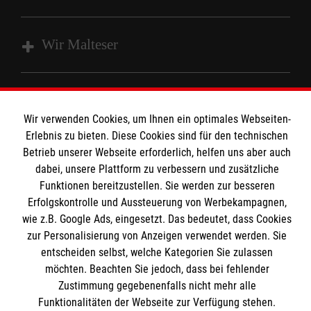
Wir Malteser
Spenden & Helfen
Angebote & Leistungen
Wir verwenden Cookies, um Ihnen ein optimales Webseiten-
Informationen
Erlebnis zu bieten. Diese Cookies sind für den technischen
Kursangebote
Betrieb unserer Webseite erforderlich, helfen uns aber auch
Mitarbeiten
dabei, unsere Plattform zu verbessern und zusätzliche
Kontakt
Funktionen bereitzustellen. Sie werden zur besseren
Impressum
Malteser online
Erfolgskontrolle und Aussteuerung von Werbekampagnen,
Datenschutz
wie z.B. Google Ads, eingesetzt. Das bedeutet, dass Cookies
zur Personalisierung von Anzeigen verwendet werden. Sie
Malteserorden
entscheiden selbst, welche Kategorien Sie zulassen
möchten. Beachten Sie jedoch, dass bei fehlender
Malteser International
Spendenkonto
Zustimmung gegebenenfalls nicht mehr alle
Mediathek
Funktionalitäten der Webseite zur Verfügung stehen.