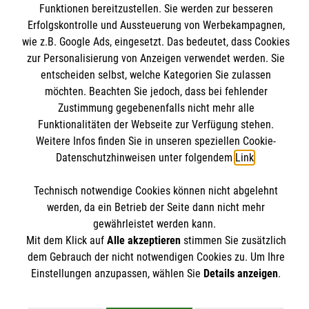
Funktionen bereitzustellen. Sie werden zur besseren
Impressum
Malteser online
Erfolgskontrolle und Aussteuerung von Werbekampagnen,
Datenschutz
wie z.B. Google Ads, eingesetzt. Das bedeutet, dass Cookies
zur Personalisierung von Anzeigen verwendet werden. Sie
Malteserorden
entscheiden selbst, welche Kategorien Sie zulassen
möchten. Beachten Sie jedoch, dass bei fehlender
Malteser International
Spendenkonto
Zustimmung gegebenenfalls nicht mehr alle
Mediathek
Funktionalitäten der Webseite zur Verfügung stehen.
Weitere Infos finden Sie in unseren speziellen Cookie-
Empfänger: Malteser Hilfsdienst e.V.
Datenschutzhinweisen unter folgendem
Link
.
IBAN: DE97370601201201221435
Soziale Netzwerke
Technisch notwendige Cookies können nicht abgelehnt
BIC: GENODED1PA7
werden, da ein Betrieb der Seite dann nicht mehr
gewährleistet werden kann.
Der Malteser Hilfsdienst e.V. ist als eingetragene
Mit dem Klick auf
Alle akzeptieren
stimmen Sie zusätzlich
dem Gebrauch der nicht notwendigen Cookies zu. Um Ihre
gemeinnützige Organisation von der Körperschaft- und
Einstellungen anzupassen, wählen Sie
Details anzeigen
.
Gewerbesteuer befreit.