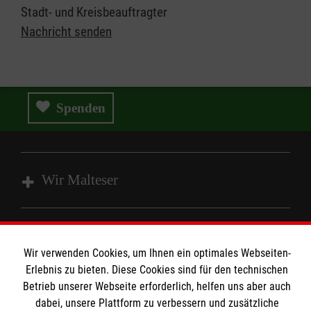
Stadt- und Kreisbeauftragter
Nachricht senden
Spenden
Wir Malteser
Spenden & Helfen
Angebote & Leistungen
Wir verwenden Cookies, um Ihnen ein optimales Webseiten-
Informationen
Erlebnis zu bieten. Diese Cookies sind für den technischen
Kursangebote
Betrieb unserer Webseite erforderlich, helfen uns aber auch
Mitarbeiten
dabei, unsere Plattform zu verbessern und zusätzliche
Kontakt