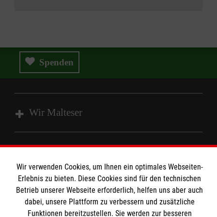
das durch uns abgerechnete Kursformat
und das bei den Berufsgenossenschaften
zur Durchführung angemeldete Kursformat
übereinstimmen. Für die
Berufsgenossenschaften ist es
Spenden
(insbesondere auch unter
Kostengesichtspunkten) in letzter
Konsequenz irrelevant, ob eine
Wir Malteser
"Ausbildung" oder eine "Fortbildung"
durchgeführt wird - für den Arbeitgeber und
die betrieblichen Ersthelfenden aber nicht.
Spenden & Helfen
In vielen Fällen, in denen seitens des
Angebote & Leistungen
Informationen
Wir verwenden Cookies, um Ihnen ein optimales Webseiten-
Arbeitgebers ursprünglich eine "Erste Hilfe
Kursangebote
Erlebnis zu bieten. Diese Cookies sind für den technischen
Fortbildung" in Form eines Inhouse-
Betrieb unserer Webseite erforderlich, helfen uns aber auch
Mitarbeiten
Seminars angefragt wurde, wird
Kontakt
dabei, unsere Plattform zu verbessern und zusätzliche
schlussendlich eine (Grund-) Ausbildung in
Funktionen bereitzustellen. Sie werden zur besseren
Impressum