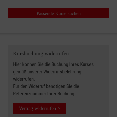
"Fortbildung", "Erste Hilfe in Bildungs- und
Betreuungseinrichtungen") an, da ein
Passende Kurse suchen
falscher Eintrag zu Problemen bei der
Abrechnung der Kursgebühren mit der für
Ihr Unternehmen zuständigen
Berufsgenossenschaft (oder ggf.
Unfallkasse) führen kann. In Abhängigkeit
Kursbuchung widerrufen
von den Vorkenntnissen der
Teilnehmenden entscheiden Sie (bzw. Ihr
Hier können Sie die Buchung Ihres Kurses
Arbeitgeber) & wir bei Inhouse-Kursen
gemäß unserer
Widerrufsbelehrung
gemeinsam, welches Kursformat letztlich
widerrufen.
durchgeführt wird. Anschließend erfolgt
Für den Widerruf benötigen Sie die
durch uns eine entsprechende (Vor-)
Referenznummer Ihrer Buchung.
Anmeldung des Kurses bei den
Berufsgenossenschaften. In diesem
Vertrag widerrufen >
Zusammenhang ist es entscheidend, dass