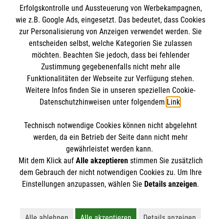
Malteser online
Erster Hilfe durchgeführt - z.B. weil
Erfolgskontrolle und Aussteuerung von Werbekampagnen,
Datenschutz
einzelne Teilnehmende nicht über die
wie z.B. Google Ads, eingesetzt. Das bedeutet, dass Cookies
zur Personalisierung von Anzeigen verwendet werden. Sie
notwendigen Vorkenntnissse verfügen
Malteserorden
entscheiden selbst, welche Kategorien Sie zulassen
oder die vorangegangene Teilnahme an
Malteser International
möchten. Beachten Sie jedoch, dass bei fehlender
Spendenkonto
einem Grundkurs in Erster Hilfe nach
Zustimmung gegebenenfalls nicht mehr alle
Mediathek
unserer Einschätzung zu lange zurückliegt.
Funktionalitäten der Webseite zur Verfügung stehen.
Wir informieren Sie spätestens bei
Weitere Infos finden Sie in unseren speziellen Cookie-
Empfänger: Malteser Hilfsdienst e.V.
Kursbeginn darüber, für welches
Datenschutzhinweisen unter folgendem
Link
.
IBAN: DE97370601201201221435
Soziale Netzwerke
Kursformat sich Ihr Arbeitgeber
BIC: GENODED1PA7
Technisch notwendige Cookies können nicht abgelehnt
entschieden hat (und welches Kursformat
werden, da ein Betrieb der Seite dann nicht mehr
im Anschluss unsererseits bei den
gewährleistet werden kann.
Der Malteser Hilfsdienst e.V. ist als eingetragene
Berufsgenossenschaften zur
Mit dem Klick auf
Alle akzeptieren
stimmen Sie zusätzlich
Durchführung angemeldet wurde), auf
gemeinnützige Organisation von der Körperschaft- und
dem Gebrauch der nicht notwendigen Cookies zu. Um Ihre
dieser Basis kann dann die entsprechende
Einstellungen anzupassen, wählen Sie
Details anzeigen
.
Gewerbesteuer befreit.
Eintragung auf dem Formular erfolgen.
Sollten Sie als einzelner Teilnehmer an
Alle ablehnen
Alle akzeptieren
Details anzeigen