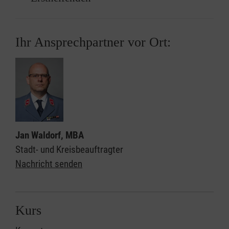
Einrichtung zuständige Berufsgenossenschaft
übernommen. Voraussetzung dafür ist, dass
am Kurstag selbst ein entsprechend
Ihr Ansprechpartner vor Ort:
ausgefülltes "Abrechnungsformular für die
Aus- und Fortbildung von betrieblichen
Ersthelfenden"
im Original
vorgelegt werden
kann.
Bitte beachten Sie, dass einzelne
Berufsgenossenschaften (z.B. die
Jan Waldorf, MBA
Berufsgenossenschaft Nahrungsmittel und
Stadt- und Kreisbeauftragter
Gastgewerbe sowie die Berufsgenossenchaft
Nachricht senden
für Gesundheitsdienst und Wohlfahrtspflege)
auf eine Vorabgenehmigung der Kursteilnahme
und/oder die Verwendung besonderer
Kurs
Abrechnungsformulare bestehen, welche ggf.