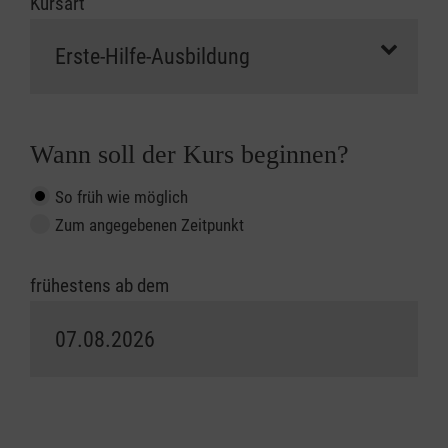
zunächst bei Ihrer Berufsgenossenschaft
Kursart
angefordert werden müssen. Bitte nehmen Sie
in diesen Fällen vorab Kontakt mit Ihrer
zuständigen Berufsgenossenschaft auf.
Mit Hilfe des "Abrechnungsformulars für die
Wann soll der Kurs beginnen?
Aus- und Fortbildung von betrieblichen
Ersthelfenden" können wir als
So früh wie möglich
Leistungserbringer die Kursgebühren für
Zum angegebenen Zeitpunkt
betriebliche Ersthelfer direkt mit der für Ihr
Unternehmen zuständigen
frühestens ab dem
Berufsgenossenschaft abrechnen, das dazu
notwendige Formular können Sie
sich
hier
herunterladen. Zum Kurstermin muss
die vollständig ausgefüllte Liste
im
Original
mitgebracht werden bzw. vorliegen.