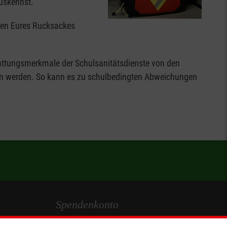
auskennst.
eren Eures Rucksackes
tattungsmerkmale der Schulsanitätsdienste von den
en werden. So kann es zu schulbedingten Abweichungen
Spendenkonto