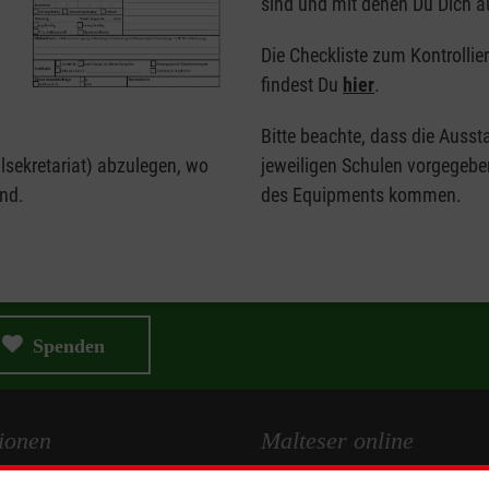
sind und mit denen Du Dich 
Die Checkliste zum Kontrolli
findest Du
hier
.
Bitte beachte, dass die Auss
lsekretariat) abzulegen, wo
jeweiligen Schulen vorgegeb
ind.
des Equipments kommen.
Spenden
ionen
Malteser online