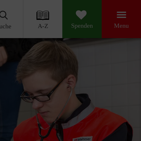
Menu
Spenden
A-Z
uche