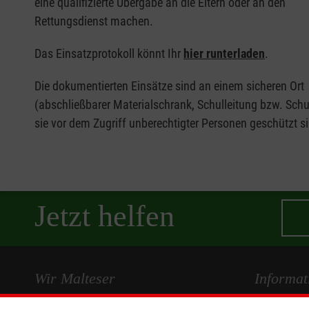
eine qualifizierte Übergabe an die Eltern oder an den
Rettungsdienst machen.
Das Einsatzprotokoll könnt Ihr
hier runterladen
.
Die dokumentierten Einsätze sind an einem sicheren Ort
(abschließbarer Materialschrank, Schulleitung bzw. Schu
sie vor dem Zugriff unberechtigter Personen geschützt s
Jetzt helfen
Wir Malteser
Informat