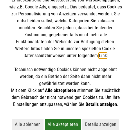
Impressum
Malteser online
wie z.B. Google Ads, eingesetzt. Das bedeutet, dass Cookies
Datenschutz
zur Personalisierung von Anzeigen verwendet werden. Sie
entscheiden selbst, welche Kategorien Sie zulassen
Malteserorden
möchten. Beachten Sie jedoch, dass bei fehlender
Malteser International
Zustimmung gegebenenfalls nicht mehr alle
Spendenkonto
Funktionalitäten der Webseite zur Verfügung stehen.
Mediathek
Weitere Infos finden Sie in unseren speziellen Cookie-
Datenschutzhinweisen unter folgendem
Link
.
Empfänger: Malteser Hilfsdienst e.V.
IBAN: DE97370601201201221435
Soziale Netzwerke
Technisch notwendige Cookies können nicht abgelehnt
BIC: GENODED1PA7
werden, da ein Betrieb der Seite dann nicht mehr
gewährleistet werden kann.
Mit dem Klick auf
Alle akzeptieren
stimmen Sie zusätzlich
Der Malteser Hilfsdienst e.V. ist als eingetragene
dem Gebrauch der nicht notwendigen Cookies zu. Um Ihre
gemeinnützige Organisation von der Körperschaft- und
Einstellungen anzupassen, wählen Sie
Details anzeigen
.
Gewerbesteuer befreit.
Alle ablehnen
Alle akzeptieren
Details anzeigen
Lehnt alle nicht-essentiellen Cookies ab
Akzeptiert alle Cookies einschließl
Öffnet detailli