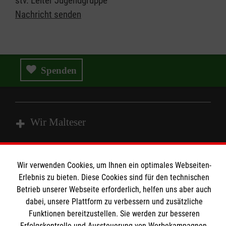
stv. Leiter Jugendgruppe
Nachricht senden
Spenden
Wir Malteser
Spenden & Helfen
Wir verwenden Cookies, um Ihnen ein optimales Webseiten-
Angebote & Leistungen
Informationen
Erlebnis zu bieten. Diese Cookies sind für den technischen
Betrieb unserer Webseite erforderlich, helfen uns aber auch
Kursangebote
dabei, unsere Plattform zu verbessern und zusätzliche
Mitarbeiten
Funktionen bereitzustellen. Sie werden zur besseren
Kontakt
Erfolgskontrolle und Aussteuerung von Werbekampagnen,