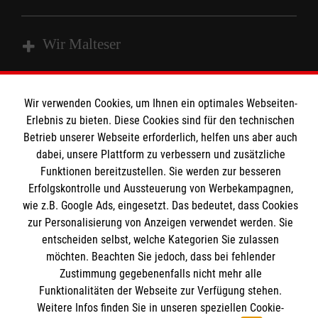
Wir Malteser
Spenden & Helfen
Wir verwenden Cookies, um Ihnen ein optimales Webseiten-
Angebote & Leistungen
Erlebnis zu bieten. Diese Cookies sind für den technischen
Informationen
Betrieb unserer Webseite erforderlich, helfen uns aber auch
Kursangebote
dabei, unsere Plattform zu verbessern und zusätzliche
Mitarbeiten
Funktionen bereitzustellen. Sie werden zur besseren
Kontakt
Erfolgskontrolle und Aussteuerung von Werbekampagnen,
Impressum
Malteser online
wie z.B. Google Ads, eingesetzt. Das bedeutet, dass Cookies
Datenschutz
zur Personalisierung von Anzeigen verwendet werden. Sie
entscheiden selbst, welche Kategorien Sie zulassen
Malteserorden
möchten. Beachten Sie jedoch, dass bei fehlender
Zustimmung gegebenenfalls nicht mehr alle
Malteser International
Spendenkonto
Funktionalitäten der Webseite zur Verfügung stehen.
Mediathek
Weitere Infos finden Sie in unseren speziellen Cookie-